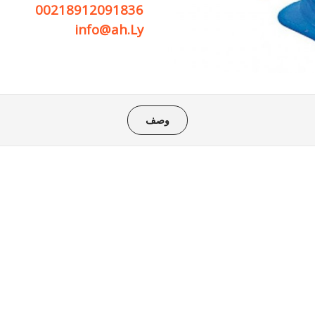
00218912091836
info@ah.Ly
وصف