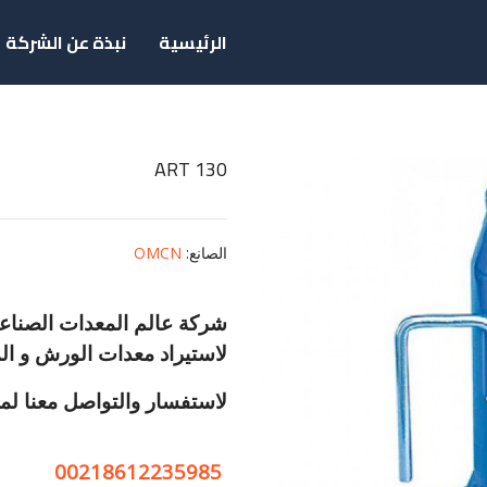
الرئيسية
نبذة عن الشركة
ART 130
الصانع
:
OMCN
شركة عالم المعدات الصناعية
لاستيراد معدات الورش و الم
لاستفسار والتواصل معنا لمع
00218612235985