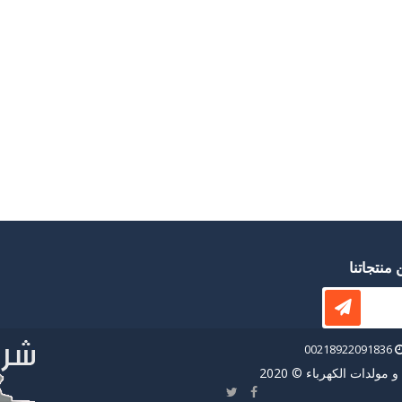
منتجاتنا
00218922091836
ولدات الكهرباء © 2020