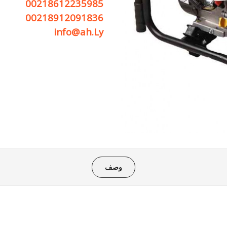
00218612235985
00218912091836
info@ah.Ly
وصف