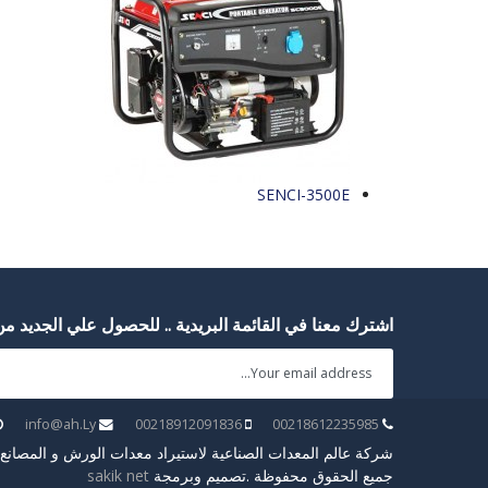
SENCI-3500E
اشترك معنا في القائمة البريدية .. للحصول علي الجديد من 
info@ah.Ly
00218912091836
00218612235985
شركة عالم المعدات الصناعية لاستيراد معدات الورش و المصانع و م
جميع الحقوق محفوظة .تصميم وبرمجة
sakik net