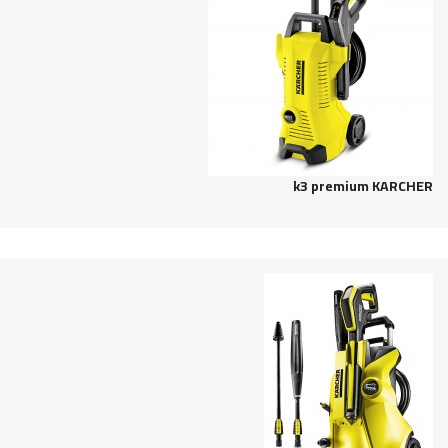
KARCHER‬‏ k3 premium