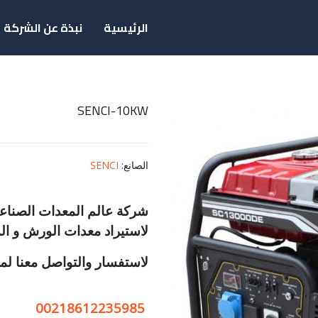
الرئيسية
نبذة عن الشركة
SENCI-10KW
الصانع
:
SENCI
شركة عالم المعدات الصناعية
لاستيراد معدات الورش و الم
لاستفسار والتواصل معنا لمع
00218612235985