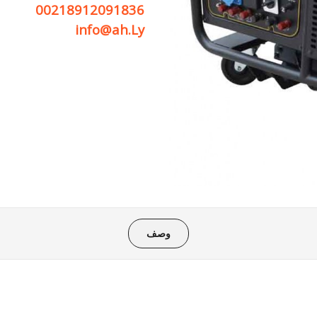
00218912091836
info@ah.Ly
وصف